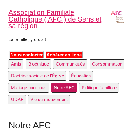
Association Familiale
Catholique ( AFC ) de Sens et
sa région
La famille j’y crois !
Nous contacter
Adhérer en ligne
Amis
Bioéthique
Communiqués
Consommation
Doctrine sociale de l’Église
Éducation
Mariage pour tous
Notre AFC
Politique familliale
UDAF
Vie du mouvement
Notre AFC