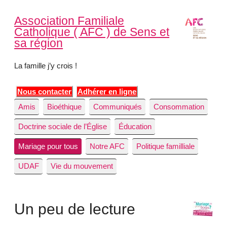
Association Familiale
Catholique ( AFC ) de Sens et
sa région
La famille j’y crois !
Nous contacter
Adhérer en ligne
Amis
Bioéthique
Communiqués
Consommation
Doctrine sociale de l’Église
Éducation
Mariage pour tous
Notre AFC
Politique familliale
UDAF
Vie du mouvement
Un peu de lecture