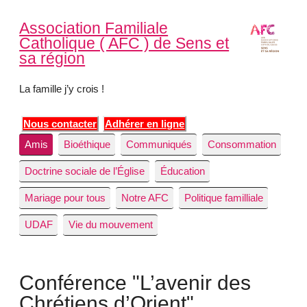
Association Familiale
Catholique ( AFC ) de Sens et
sa région
La famille j’y crois !
Nous contacter
Adhérer en ligne
Amis
Bioéthique
Communiqués
Consommation
Doctrine sociale de l’Église
Éducation
Mariage pour tous
Notre AFC
Politique familliale
UDAF
Vie du mouvement
Conférence "L’avenir des
Chrétiens d’Orient"