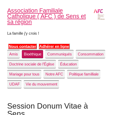
Association Familiale
Catholique ( AFC ) de Sens et
sa région
La famille j’y crois !
Nous contacter
Adhérer en ligne
Amis
Bioéthique
Communiqués
Consommation
Doctrine sociale de l’Église
Éducation
Mariage pour tous
Notre AFC
Politique familliale
UDAF
Vie du mouvement
Session Donum Vitae à
Sens