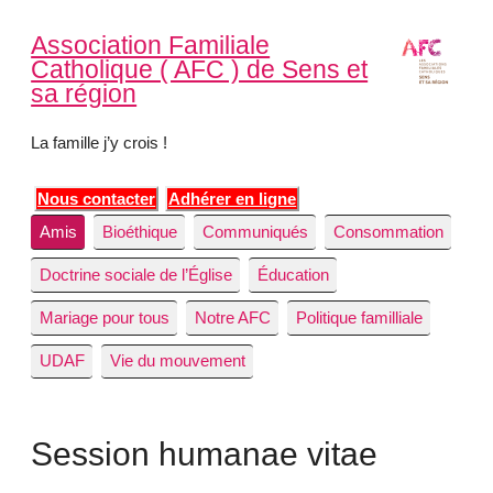
Association Familiale
Catholique ( AFC ) de Sens et
sa région
La famille j’y crois !
Nous contacter
Adhérer en ligne
Amis
Bioéthique
Communiqués
Consommation
Doctrine sociale de l’Église
Éducation
Mariage pour tous
Notre AFC
Politique familliale
UDAF
Vie du mouvement
Session humanae vitae