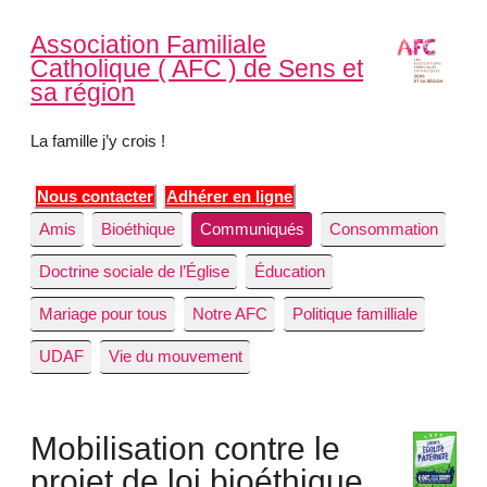
Association Familiale
Catholique ( AFC ) de Sens et
sa région
La famille j’y crois !
Nous contacter
Adhérer en ligne
Amis
Bioéthique
Communiqués
Consommation
Doctrine sociale de l’Église
Éducation
Mariage pour tous
Notre AFC
Politique familliale
UDAF
Vie du mouvement
Mobilisation contre le
projet de loi bioéthique