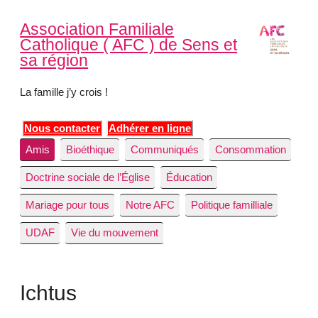
Association Familiale
Catholique ( AFC ) de Sens et
sa région
La famille j’y crois !
Nous contacter
Adhérer en ligne
Amis
Bioéthique
Communiqués
Consommation
Doctrine sociale de l’Église
Éducation
Mariage pour tous
Notre AFC
Politique familliale
UDAF
Vie du mouvement
Ichtus