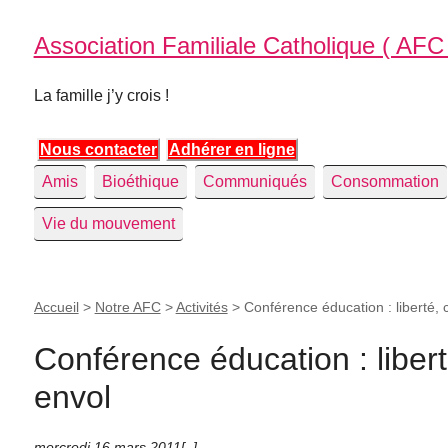
Association Familiale Catholique ( AFC
La famille j’y crois !
Nous contacter
Adhérer en ligne
Amis
Bioéthique
Communiqués
Consommation
Vie du mouvement
Accueil
>
Notre AFC
>
Activités
>
Conférence éducation : liberté,
Conférence éducation : liber
envol
mercredi 16 mars 2011
[
,
]